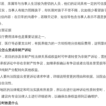
：邻居、亲属等与当事人生活较为密切的人员，他们的证词具有一定的可信
证实，当事人有能力照顾孩子，却长期对孩子不管不顾，比如很少看望孩
及短信内容：在日常的沟通中，若聊天记录、短信等包含当事人表示不愿意
务。
方面证据
医疗费用清单也是重要证据之一。
育、医疗等必要支出时，有抚养能力的一方却拒绝分担相应费用，这明显
讼怎么变成非财产诉讼
中，若目的涉及非财产性法律关系或权益时可申请转变为非财产诉讼，需
继承权诉讼中存在非财产性争议，如继承权确认有争议或者出现名誉受损
单纯财产分配转向其他权益。
事人要向法院提出变更诉讼请求申请，详细说明变更的理由和依据。法院
与合法性。
同地区的法律规定和司法实践有所差异，所以在进行这种诉讼性质转变时
，建议向专业法律人士进行详细咨询，以确保自身权益得到正确维护。
讼时效是什么