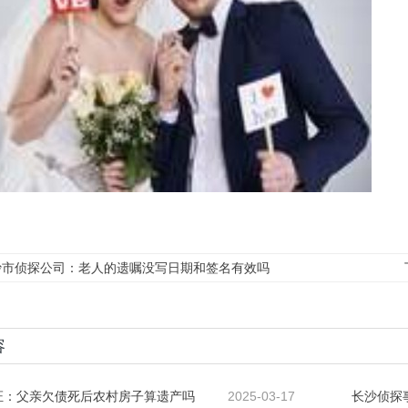
沙市侦探公司：老人的遗嘱没写日期和签名有效吗
容
证：父亲欠债死后农村房子算遗产吗
2025-03-17
长沙侦探