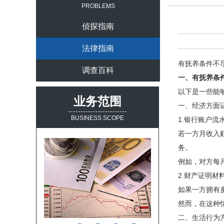
PROBLEMS
侦探指南
法律指南
有抚养条件不
调查百科
一、有抚养条
以下是一些能
业务范围
一、经济方面
BUSINESS SCOPE
1.银行账户
若一方月收入
务。
例如，对方每
2.财产证明
如果一方拥有
然而，在这种
二、生活行为