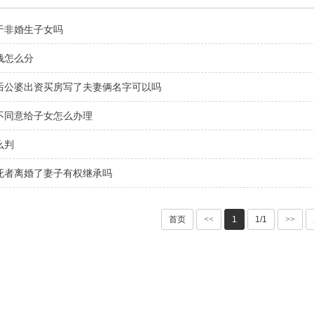
于非婚生子女吗
钱怎么分
后公婆出资买房写了夫妻俩名字可以吗
不同意给子女怎么办理
么判
死者离婚了妻子有权继承吗
首页
<<
1
1/1
>>